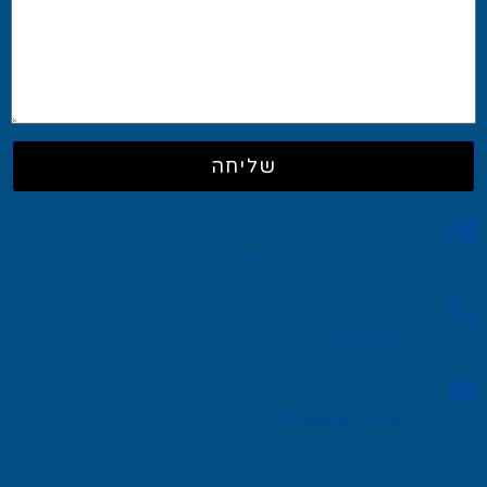
שליחה
רחוב הפטיש 9, קומה 3, הוד השרון
טלפון: 09-8669221
מייל: office@geoplast.co.il