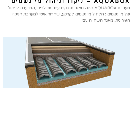
AQUABOX – ניקוז וניהול מי גשמים
מערכת AQUABOX הינה מאגר תת קרקעית מודולרית ,המיועדת לניהול
של מי גשמים : חלחול מי גשמים לקרקע, שחרור איטי למערכת הניקוז
העירונית, מאגר השהייה עם