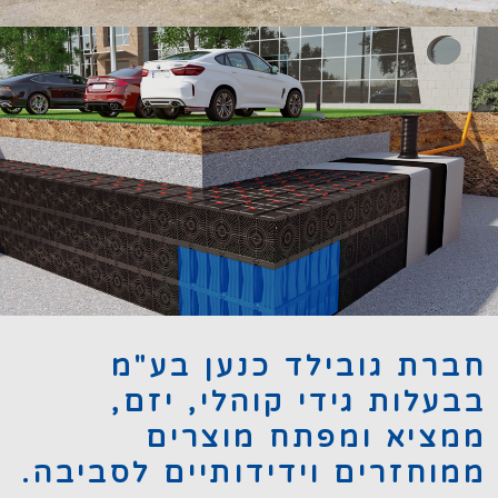
באזורים עירוניים.
בעיכוב זמן, לביוב, ובכך המערכת מונעת הצפות
באופן זמני ולשחררם,
מטרת המערכת הינה לאסוף את מי הגשמים
נאספים ומאוחסנים המים
ניהול מי גשמים - מודול פלסטיק תת קרקעי בו
AQUABOX
חברת גובילד כנען בע"מ
בבעלות גידי קוהלי, יזם,
ממציא ומפתח מוצרים
ממוחזרים וידידותיים לסביבה.